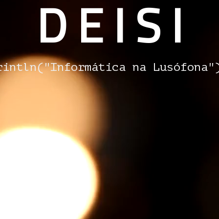
D E I S I
rintln("Informática na Lusófona"